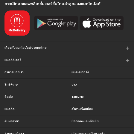
ดาวน์โหลดแอพพลิเคชั่นเวอร์ชั่นใหม่ล่าสุดของแมคโดนัลด์
เกี่ยวกับแมคโดนัลด์ ประเทศไทย
แมคดิลิเวอรี
อาหารของเรา
แมคเคเทอริ่ง
สิทธิพิเศษ
ข่าว
ติดต่อ
Talk2Mc
แมคดีล
คำถามที่พบบ่อย
ค้นหาสาขา
ข้อตกลงและเงื่อนไข
ร่วมงานกับเรา
นโยบายความเป็นส่วนตัว