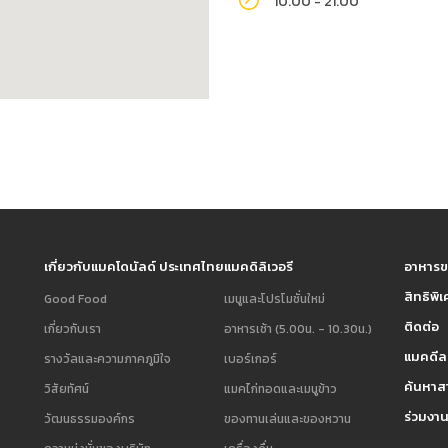
10.00 - 21.00
เกี่ยวกับแมคโดนัลด์ ประเทศไทย
แมคดิลิเวอรี
อาหารข
สิทธิพิ
Good Food
เมนูและโปรโมชั่นใหม่
ติดต่อ
เกี่ยวกับเรา
อาหารเช้า (5.00น. - 10.30น.)
แมคดีล
รางวัลและความภาคภูมิใจ
เบอร์เกอร์
ค้นหาส
วิสัยทัศน์
แมคไก่ทอดและเมนูข้าว
ร่วมงาน
วัฒนธรรมองค์กร
ของทานเล่นและของหวาน