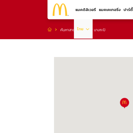
แมคดิลิเวอรี
แมคเคเทอริ่ง
ปาร์ตี
ไทย
ค้นหาสาขา
โลตัส บางกะปิ