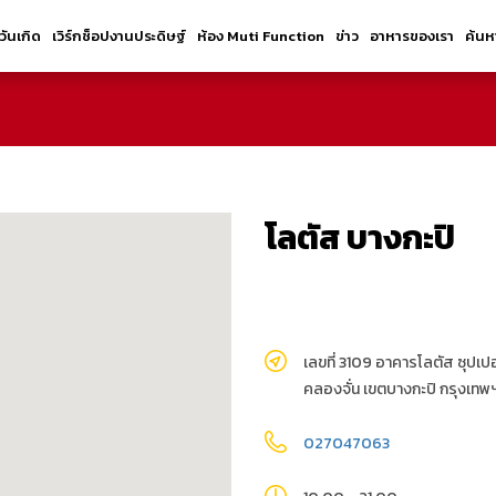
้วันเกิด
เวิร์กช็อปงานประดิษฐ์
ห้อง Muti Function
ข่าว
อาหารของเรา
ค้นห
โลตัส บางกะปิ
เลขที่ 3109 อาคารโลตัส ซุปเป
คลองจั่น เขตบางกะปิ กรุงเท
027047063