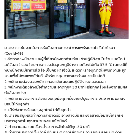
มาตรการเข้มงวดในการรับมือสถานการณ์ การแพร่ระบาดไวรัสโคโรนา
(Covid-19)
1. คัดกรองพนักงานและผู้ที่เกี่ยวข้องทุกท่านก่อนเข้าปฏิบัติงานในร้านแมคโดนั
ลด์วันละ 2 รอบ โดยการตรวจวัดอุณหภูมิร่างกายต้องไม่เกิน 37.5 °C ในกรณีที่
พบพนักงานมีอาการไข้ ไอ เจ็บคอ หายใจไม่สะดวก เราอนุญาตให้พนักงานหยุด
งานเพื่อไปพบแพทย์ทันที เพื่อรักษาสุขภาพจนกว่าจะหายเป็นปกติ
2. พนักงานต้องสวมหน้ากากอนามัยในขณะปฏิบัติงานตลอดเวลา
3. พนักงานต้องล้างมือทำความสะอาดทุกๆ 30 นาที หรือทุกครั้งหลังจากสัมผัส
กับสิ่งสกปรก
4. พนักงานจัดอาหารต้องสวมถุงมือทุกครั้งขณะปรุงอาหาร จัดอาหาร และส่ง
มอบให้กับลูกค้า
5. เสิร์ฟอาหารร้อนปรุงสุกใหม่ ให้กับลูกค้า
6. เตรียมสบู่เหลวทำความสะอาดมือ อ่างล้างมือ และเจลล้างมือฆ่าเชื้อโรคให้
บริการลูกค้าในทุกสาขาของแมคโดนัลด์
7. ทำความสะอาดเครื่องสั่งอาหารอัตโนมัติทุก 30 นาที
8. ทำความสะอาดโต๊ะ เก้าอี้ ที่จับประตู ถาดใส่อาหาร จาน ช้อน ส้อม มีด ด้วย