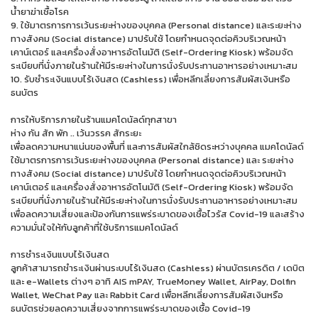
น้ำยาฆ่าเชื้อโรค
9. ใช้มาตรการการเว้นระยะห่างของบุคคล (Personal distance) และระยะห่าง
ทางสังคม (Social distance) มาปรับใช้ โดยกำหนดจุดต่อคิวบริเวณหน้า
เคาน์เตอร์ และเครื่องสั่งอาหารอัตโนมัติ (Self-Ordering Kiosk) พร้อมจัด
ระเบียบที่นั่งภายในร้านให้มีระยะห่างในการนั่งรับประทานอาหารอย่างเหมาะสม
10. รับชำระเงินแบบไร้เงินสด (Cashless) เพื่อหลีกเลี่ยงการสัมผัสเงินหรือ
ธนบัตร
การให้บริการภายในร้านแมคโดนัลด์ทุกสาขา
ห่าง กัน สัก พัก .. เว้นวรรค สักระยะ
เพื่อลดความหนาแน่นของพื้นที่ และการสัมผัสใกล้ชิดระหว่างบุคคล แมคโดนัลด์
ใช้มาตรการการเว้นระยะห่างของบุคคล (Personal distance) และ ระยะห่าง
ทางสังคม (Social distance) มาปรับใช้ โดยกำหนดจุดต่อคิวบริเวณหน้า
เคาน์เตอร์ และเครื่องสั่งอาหารอัตโนมัติ (Self-Ordering Kiosk) พร้อมจัด
ระเบียบที่นั่งภายในร้านให้มีระยะห่างในการนั่งรับประทานอาหารอย่างเหมาะสม
เพื่อลดความเสี่ยงและป้องกันการแพร่ระบาดของเชื้อไวรัส Covid-19 และสร้าง
ความมั่นใจให้กับลูกค้าที่ใช้บริการแมคโดนัลด์
การชำระเงินแบบไร้เงินสด
ลูกค้าสามารถชำระเงินผ่านระบบไร้เงินสด (Cashless) ผ่านบัตรเครดิต / เดบิต
และ e-Wallets ต่างๆ อาทิ AIS mPAY, TrueMoney Wallet, AirPay, Dolfin
Wallet, WeChat Pay และ Rabbit Card เพื่อหลีกเลี่ยงการสัมผัสเงินหรือ
ธนบัตรช่วยลดความเสี่ยงจากการแพร่ระบาดของเชื้อ Covid-19