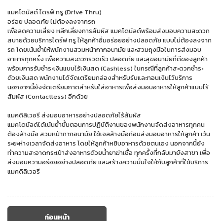
แมคโดนัลด์ ไดรฟ์ ทรู (Drive Thru)
อร่อย ปลอดภัย ไม่ต้องลงจากรถ
เพื่อลดความเสี่ยง หลีกเลี่ยงการสัมผัส แมคโดนัลด์พร้อมส่งมอบความสะดวก
สบายด้วยบริการไดร์ฟ ทรู ให้ลูกค้าอิ่มอร่อยอย่างปลอดภัย แบบไม่ต้องลงจาก
รถ โดยเน้นย้ำให้พนักงานสวมหน้ากากอนามัย และสวมถุงมือในการส่งมอบ
อาหารทุกครั้ง เพื่อความสะดวกรวดเร็ว ปลอดภัย และสุขอนามัยที่ดีของลูกค้า
พร้อมการรับชำระเงินแบบไร้เงินสด (Cashless) ในกรณีที่ลูกค้าสะดวกชำระ
ด้วยเงินสด พนักงานได้จัดเตรียมกล่องสำหรับรับและทอนเงินไว้บริการ
นอกจากนี้ยังจัดเตรียมถาดสำหรับใส่อาหารเพื่อส่งมอบอาหารให้ลูกค้าแบบไร้
สัมผัส (Contactless) อีกด้วย
แมคดิลิเวอรี ส่งมอบอาหารอย่างปลอดภัยไร้สัมผัส
แมคโดนัลด์ได้เน้นย้ำขั้นตอนการปฏิบัติงานของพนักงานจัดส่งอาหารทุกคน
ต้องล้างมือ สวมหน้ากากอนามัย ใช้เจลล้างมือก่อนส่งมอบอาหารให้ลูกค้า เว้น
ระยะห่างเวลาจัดส่งอาหาร โดยให้ลูกค้าหยิบอาหารด้วยตนเอง นอกจากนี้ยัง
ทำความสะอาดกระเป๋าส่งอาหารด้วยน้ำยาฆ่าเชื้อ ทุกครั้งที่กลับมายังสาขา เพื่อ
ส่งมอบความอร่อยอย่างปลอดภัย และสร้างความมั่นใจให้กับลูกค้าที่ใช้บริการ
แมคดิลิเวอรี
ก่อนหน้า