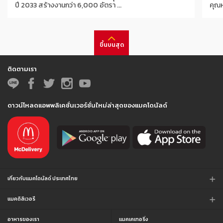
ปี 2033 สร้างงานกว่า 6,000 อัตรา ...
คุณ
ขึ้นบนสุด
ติดตามเรา
ดาวน์โหลดแอพพลิเคชั่นเวอร์ชั่นใหม่ล่าสุดของแมคโดนัลด์
เกี่ยวกับแมคโดนัลด์ ประเทศไทย
แมคดิลิเวอรี
อาหารของเรา
แมคเคเทอริ่ง