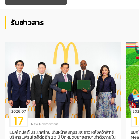
รับข่าวสาร
2026.07
202
17
New Promotion
แมคโดนัลด์ ประเทศไทย เดินหน้าลงทุนระยะยาว หลังคว้าสิทธิ์
แมค
บริหารแฟรนไชส์ต่ออีก 20 ปี ปักหมุดขยายสาขาเท่าตัวภายใน
Mea