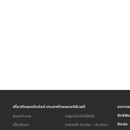
เกี่ยวกับแมคโดนัลด์ ประเทศไทย
แมคดิลิเวอรี
อาหารข
สิทธิพิ
Good Food
เมนูและโปรโมชั่นใหม่
ติดต่อ
เกี่ยวกับเรา
อาหารเช้า (5.00น. - 10.30น.)