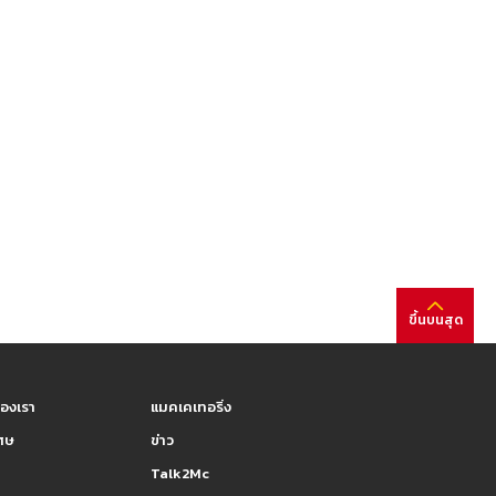
ขึ้นบนสุด
องเรา
แมคเคเทอริ่ง
เศษ
ข่าว
Talk2Mc