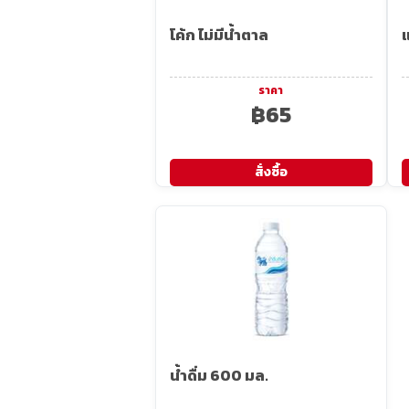
โค้ก ไม่มีน้ำตาล
แ
ราคา
฿65
สั่งซื้อ
น้ำดื่ม 600 มล.