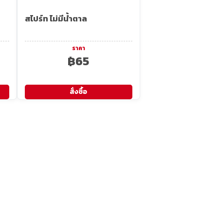
สไปร์ท ไม่มีน้ำตาล
ราคา
฿65
สั่งซื้อ