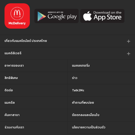
เกี่ยวกับแมคโดนัลด์ ประเทศไทย
แมคดิลิเวอรี
อาหารของเรา
แมคเคเทอริ่ง
สิทธิพิเศษ
ข่าว
ติดต่อ
Talk2Mc
แมคดีล
คำถามที่พบบ่อย
ค้นหาสาขา
ข้อตกลงและเงื่อนไข
ร่วมงานกับเรา
นโยบายความเป็นส่วนตัว