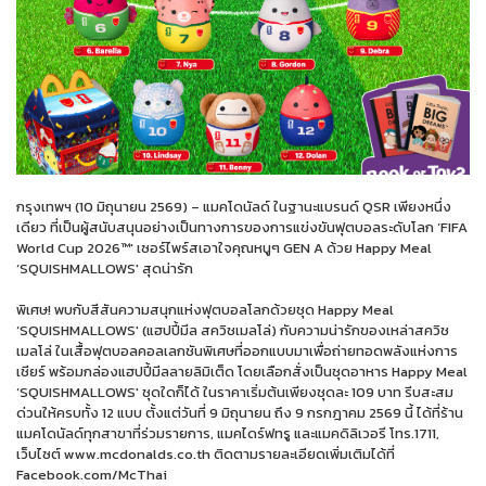
กรุงเทพฯ (10 มิถุนายน 2569) – แมคโดนัลด์ ในฐานะแบรนด์ QSR เพียงหนึ่ง
เดียว ที่เป็นผู้สนับสนุนอย่างเป็นทางการของการแข่งขันฟุตบอลระดับโลก ‘FIFA
World Cup 2026™' เซอร์ไพร์สเอาใจคุณหนูๆ GEN A ด้วย Happy Meal
‘SQUISHMALLOWS' สุดน่ารัก
พิเศษ! พบกับสีสันความสนุกแห่งฟุตบอลโลกด้วยชุด Happy Meal
‘SQUISHMALLOWS' (แฮปปี้มีล สควิชเมลโล่) กับความน่ารักของเหล่าสควิช
เมลโล่ ในเสื้อฟุตบอลคอลเลกชันพิเศษที่ออกแบบมาเพื่อถ่ายทอดพลังแห่งการ
เชียร์ พร้อมกล่องแฮปปี้มีลลายลิมิเต็ด โดยเลือกสั่งเป็นชุดอาหาร Happy Meal
‘SQUISHMALLOWS' ชุดใดก็ได้ ในราคาเริ่มต้นเพียงชุดละ 109 บาท รีบสะสม
ด่วนให้ครบทั้ง 12 แบบ ตั้งแต่วันที่ 9 มิถุนายน ถึง 9 กรกฎาคม 2569 นี้ ได้ที่ร้าน
แมคโดนัลด์ทุกสาขาที่ร่วมรายการ, แมคไดร์ฟทรู และแมคดิลิเวอรี โทร.1711,
เว็บไซต์ www.mcdonalds.co.th ติดตามรายละเอียดเพิ่มเติมได้ที่
Facebook.com/McThai