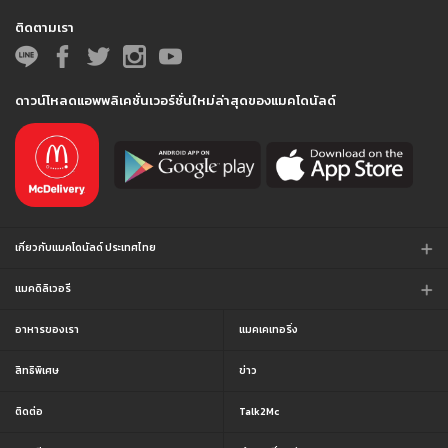
ติดตามเรา
ดาวน์โหลดแอพพลิเคชั่นเวอร์ชั่นใหม่ล่าสุดของแมคโดนัลด์
เกี่ยวกับแมคโดนัลด์ ประเทศไทย
แมคดิลิเวอรี
อาหารของเรา
แมคเคเทอริ่ง
สิทธิพิเศษ
ข่าว
ติดต่อ
Talk2Mc