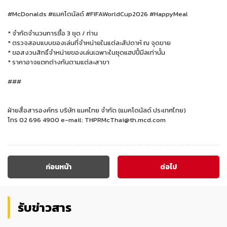
#McDonalds #แมคโดนัลด์ #FIFAWorldCup2026 #HappyMeal
* จำกัดจำนวนการซื้อ 3 ชุด / ท่าน
* ตรวจสอบแบบของเล่นที่จำหน่ายในแต่ละสัปดาห์ ณ จุดขาย
* ขอสงวนสิทธิ์จำหน่ายของเล่นเฉพาะในชุดแฮปปี้มีลเท่านั้น
* ราคาอาจแตกต่างกันตามแต่ละสาขา
###
ฝ่ายสื่อสารองค์กร บริษัท แมคไทย จำกัด (แมคโดนัลด์ ประเทศไทย)
โทร 02 696 4900 e-mail: THPRMcThai@th.mcd.com
ก่อนหน้า
ต่อไป
รับข่าวสาร