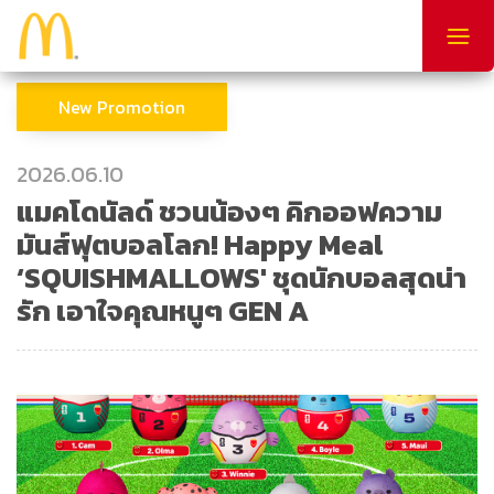
Togg
navig
New Promotion
2026.06.10
แมคโดนัลด์ ชวนน้องๆ คิกออฟความ
มันส์ฟุตบอลโลก! Happy Meal
‘SQUISHMALLOWS' ชุดนักบอลสุดน่า
รัก เอาใจคุณหนูๆ GEN A