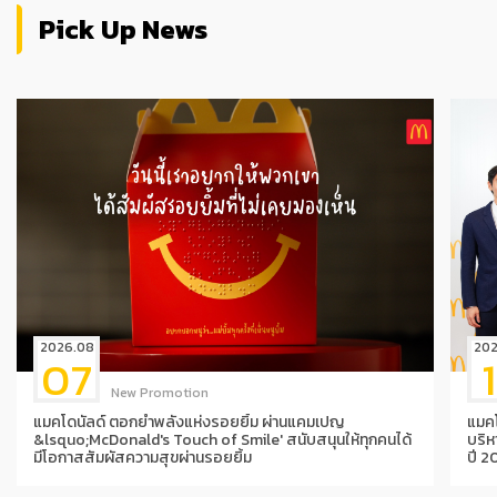
Pick Up News
2026.08
202
07
New Promotion
แมคโดนัลด์ ตอกย้ำพลังแห่งรอยยิ้ม ผ่านแคมเปญ
แมคโ
&lsquo;McDonald's Touch of Smile' สนับสนุนให้ทุกคนได้
บริห
มีโอกาสสัมผัสความสุขผ่านรอยยิ้ม
ปี 2