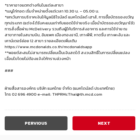
*ราคาอาจแตกต่างกันในแต่ละสาขา
*เมนูไก่ทอด เริ่มจำหน่ายตั้งแต่เวลา 10.30 น. – 05.00 น.
*ยกเว้นการบริจาคเงินให้มูลนิธิโรนัลด์ แมคโดนัลด์ เฮาส์, การซื้อบัตรของขวัญ
ทุกประเภท (แต่จะได้รับคะแนนเท่ากับยอดใช้จ่ายจริง เมื่อนำบัตรของขวัญมาใช้)
การสั่งซื้อผ่าน McDelivery รวมถึงผู้ให้บริการส่งอาหาร และการใช้จ่าย ณ
สาขาภายในสนามบิน, อิมแพค เมืองทองธานี, เกาะพีพี, หาดริ้น เกาะพะงัน และ
เคาน์เตอร์ย่อย 12 สาขา รายละเอียดเพิ่มเติม
https://www.mcdonalds.co.th/mcdonaldsapp
**พอยต์สะสมไม่สามารถเปลี่ยนเป็นเงินสดได้ สงวนสิทธิ์ในการเปลี่ยนแปลง
เงื่อนไขโดยไม่ต้องแจ้งให้ทราบล่วงหน้า
###
ฝ่ายสื่อสารองค์กร บริษัท แมคไทย จำกัด (แมคโดนัลด์ ประเทศไทย)
โทร 02 696 4900 e-mail: THPRMcThai@th.mcd.com
PERVIOUS
NEXT