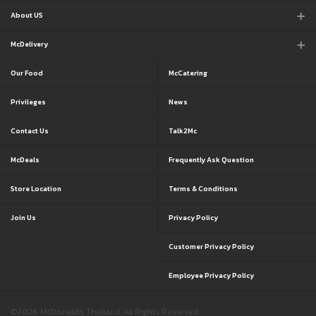
About US
McDelivery
Our Food
McCatering
Privileges
News
Contact Us
Talk2Mc
McDeals
Frequently Ask Question
Store Location
Terms & Conditions
Join Us
Privacy Policy
Customer Privacy Policy
Employee Privacy Policy
©2026 McDonald's Thailand. All Rights Reserved.