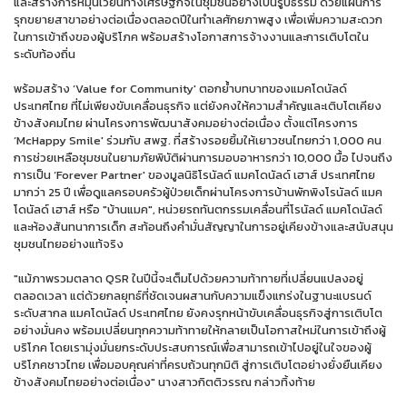
และสร้างการหมุนเวียนทางเศรษฐกิจในชุมชนอย่างเป็นรูปธรรม ด้วยแผนการ
รุกขยายสาขาอย่างต่อเนื่องตลอดปีในทำเลศักยภาพสูง เพื่อเพิ่มความสะดวก
ในการเข้าถึงของผู้บริโภค พร้อมสร้างโอกาสการจ้างงานและการเติบโตใน
ระดับท้องถิ่น
พร้อมสร้าง ‘Value for Community' ตอกย้ำบทบาทของแมคโดนัลด์
ประเทศไทย ที่ไม่เพียงขับเคลื่อนธุรกิจ แต่ยังคงให้ความสำคัญและเติบโตเคียง
ข้างสังคมไทย ผ่านโครงการพัฒนาสังคมอย่างต่อเนื่อง ตั้งแต่โครงการ
‘McHappy Smile' ร่วมกับ สพฐ. ที่สร้างรอยยิ้มให้เยาวชนไทยกว่า 1,000 คน
การช่วยเหลือชุมชนในยามภัยพิบัติผ่านการมอบอาหารกว่า 10,000 มื้อ ไปจนถึง
การเป็น ‘Forever Partner' ของมูลนิธิโรนัลด์ แมคโดนัลด์ เฮาส์ ประเทศไทย
มากว่า 25 ปี เพื่อดูแลครอบครัวผู้ป่วยเด็กผ่านโครงการบ้านพักพิงโรนัลด์ แมค
โดนัลด์ เฮาส์ หรือ "บ้านแมค", หน่วยรถทันตกรรมเคลื่อนที่โรนัลด์ แมคโดนัลด์
และห้องสันทนาการเด็ก สะท้อนถึงคำมั่นสัญญาในการอยู่เคียงข้างและสนับสนุน
ชุมชนไทยอย่างแท้จริง
"แม้ภาพรวมตลาด QSR ในปีนี้จะเต็มไปด้วยความท้าทายที่เปลี่ยนแปลงอยู่
ตลอดเวลา แต่ด้วยกลยุทธ์ที่ชัดเจนผสานกับความแข็งแกร่งในฐานะแบรนด์
ระดับสากล แมคโดนัลด์ ประเทศไทย ยังคงรุกหน้าขับเคลื่อนธุรกิจสู่การเติบโต
อย่างมั่นคง พร้อมเปลี่ยนทุกความท้าทายให้กลายเป็นโอกาสใหม่ในการเข้าถึงผู้
บริโภค โดยเรามุ่งมั่นยกระดับประสบการณ์เพื่อสามารถเข้าไปอยู่ในใจของผู้
บริโภคชาวไทย เพื่อมอบคุณค่าที่ครบถ้วนทุกมิติ สู่การเติบโตอย่างยั่งยืนเคียง
ข้างสังคมไทยอย่างต่อเนื่อง" นางสาวกิตติวรรณ กล่าวทิ้งท้าย