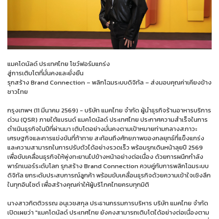
แมคโดนัลด์ ประเทศไทย โชว์ฟอร์มแกร่ง
สู่การเติบโตที่มั่นคงและยั่งยืน
รุกสร้าง Brand Connection – พลิกโฉมระบบดิจิทัล – ส่งมอบคุณค่าเคียงข้าง
ชาวไทย
กรุงเทพฯ (11 มีนาคม 2569) - บริษัท แมคไทย จำกัด ผู้นำธุรกิจร้านอาหารบริการ
ด่วน (QSR) ภายใต้แบรนด์ แมคโดนัลด์ ประเทศไทย ประกาศความสำเร็จในการ
ดำเนินธุรกิจในปีที่ผ่านมา เติบโตอย่างมั่นคงตามเป้าหมายท่ามกลางสภาวะ
เศรษฐกิจและการแข่งขันที่ท้าทาย สะท้อนถึงศักยภาพของกลยุทธ์ที่แข็งแกร่ง
และความสามารถในการปรับตัวได้อย่างรวดเร็ว พร้อมรุกเดินหน้าลุยปี 2569
เพื่อขับเคลื่อนธุรกิจให้พุ่งทะยานไปข้างหน้าอย่างต่อเนื่อง ด้วยการผนึกกำลัง
พาร์ทเนอร์ระดับโลก รุกสร้าง Brand Connection ควบคู่กับการพลิกโฉมระบบ
ดิจิทัล ยกระดับประสบการณ์ลูกค้า พร้อมขับเคลื่อนธุรกิจด้วยความเข้าใจเชิงลึก
ในทุกอินไซต์ เพื่อสร้างคุณค่าให้ผู้บริโภคไทยครบทุกมิติ
นางสาวกิตติวรรณ อนุเวชสกุล ประธานกรรมการบริหาร บริษัท แมคไทย จำกัด
เปิดเผยว่า "แมคโดนัลด์ ประเทศไทย ยังคงสามารถเติบโตได้อย่างต่อเนื่องตาม