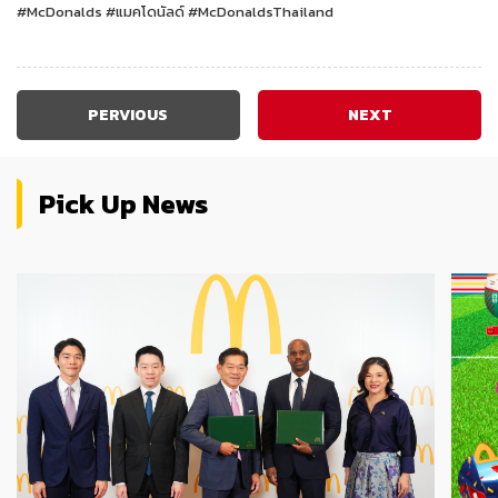
#McDonalds #แมคโดนัลด์ #McDonaldsThailand
PERVIOUS
NEXT
Pick Up News