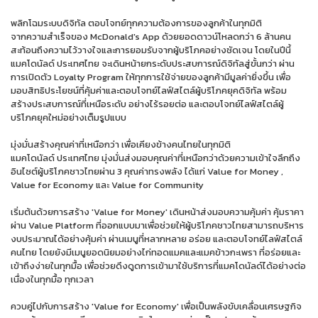
พลิกโฉมระบบดิจิทัล ตอบโจทย์ทุกความต้องการของลูกค้าในทุกมิติ
จากความสำเร็จของ McDonald's App ด้วยยอดดาวน์โหลดกว่า 6 ล้านคน
สะท้อนถึงความไว้วางใจและการยอมรับจากผู้บริโภคอย่างชัดเจน โดยในปีนี้
แมคโดนัลด์ ประเทศไทย จะเดินหน้ายกระดับประสบการณ์ดิจิทัลสู่ขั้นกว่า ผ่าน
การเปิดตัว Loyalty Program ให้ทุกการใช้จ่ายของลูกค้ามีมูลค่ายิ่งขึ้น เพื่อ
มอบสิทธิประโยชน์ที่คุ้มค่าและตอบโจทย์ไลฟ์สไตล์ผู้บริโภคยุคดิจิทัล พร้อม
สร้างประสบการณ์ที่เหนือระดับ อย่างไร้รอยต่อ และตอบโจทย์ไลฟ์สไตล์ผู้
บริโภคยุคใหม่อย่างเต็มรูปแบบ
มุ่งมั่นสร้างคุณค่าที่เหนือกว่า เพื่อเคียงข้างคนไทยในทุกมิติ
แมคโดนัลด์ ประเทศไทย มุ่งมั่นส่งมอบคุณค่าที่เหนือกว่าด้วยความเข้าใจลึกถึง
อินไซต์ผู้บริโภคชาวไทยผ่าน 3 คุณค่าทรงพลัง ได้แก่ Value for Money ,
Value for Economy และ Value for Community
เริ่มต้นด้วยการสร้าง 'Value for Money' เดินหน้าส่งมอบความคุ้มค่า คุ้มราคา
ผ่าน Value Platform ที่ออกแบบมาเพื่อช่วยให้ผู้บริโภคชาวไทยสามารถบริหาร
งบประมาณได้อย่างคุ้มค่า ผ่านเมนูที่หลากหลาย อร่อย และตอบโจทย์ไลฟ์สไตล์
คนไทย โดยยังมีเมนูยอดนิยมอย่างไก่ทอดแมคและแมคข้าวกะเพรา ที่อร่อยและ
เข้าถึงง่ายในทุกมื้อ เพื่อช่วยดึงดูดการเข้ามาใช้บริการที่แมคโดนัลด์ได้อย่างต่อ
เนื่องในทุกมื้อ ทุกเวลา
ควบคู่ไปกับการสร้าง 'Value for Economy' เพื่อเป็นพลังขับเคลื่อนเศรษฐกิจ