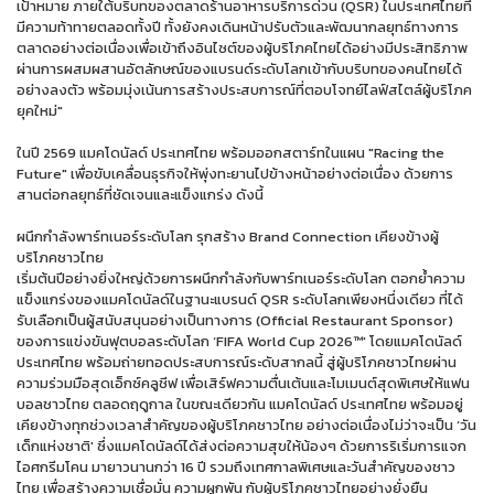
เป้าหมาย ภายใต้บริบทของตลาดร้านอาหารบริการด่วน (QSR) ในประเทศไทยที่
มีความท้าทายตลอดทั้งปี ทั้งยังคงเดินหน้าปรับตัวและพัฒนากลยุทธ์ทางการ
ตลาดอย่างต่อเนื่องเพื่อเข้าถึงอินไซต์ของผู้บริโภคไทยได้อย่างมีประสิทธิภาพ
ผ่านการผสมผสานอัตลักษณ์ของแบรนด์ระดับโลกเข้ากับบริบทของคนไทยได้
อย่างลงตัว พร้อมมุ่งเน้นการสร้างประสบการณ์ที่ตอบโจทย์ไลฟ์สไตล์ผู้บริโภค
ยุคใหม่"
ในปี 2569 แมคโดนัลด์ ประเทศไทย พร้อมออกสตาร์ทในแผน "Racing the
Future" เพื่อขับเคลื่อนธุรกิจให้พุ่งทะยานไปข้างหน้าอย่างต่อเนื่อง ด้วยการ
สานต่อกลยุทธ์ที่ชัดเจนและแข็งแกร่ง ดังนี้
ผนึกกำลังพาร์ทเนอร์ระดับโลก รุกสร้าง Brand Connection เคียงข้างผู้
บริโภคชาวไทย
เริ่มต้นปีอย่างยิ่งใหญ่ด้วยการผนึกกำลังกับพาร์ทเนอร์ระดับโลก ตอกย้ำความ
แข็งแกร่งของแมคโดนัลด์ในฐานะแบรนด์ QSR ระดับโลกเพียงหนึ่งเดียว ที่ได้
รับเลือกเป็นผู้สนับสนุนอย่างเป็นทางการ (Official Restaurant Sponsor)
ของการแข่งขันฟุตบอลระดับโลก ‘FIFA World Cup 2026™' โดยแมคโดนัลด์
ประเทศไทย พร้อมถ่ายทอดประสบการณ์ระดับสากลนี้ สู่ผู้บริโภคชาวไทยผ่าน
ความร่วมมือสุดเอ็กซ์คลูชีฟ เพื่อเสิร์ฟความตื่นเต้นและโมเมนต์สุดพิเศษให้แฟน
บอลชาวไทย ตลอดฤดูกาล ในขณะเดียวกัน แมคโดนัลด์ ประเทศไทย พร้อมอยู่
เคียงข้างทุกช่วงเวลาสำคัญของผู้บริโภคชาวไทย อย่างต่อเนื่องไม่ว่าจะเป็น ‘วัน
เด็กแห่งชาติ' ซึ่งแมคโดนัลด์ได้ส่งต่อความสุขให้น้องๆ ด้วยการริเริ่มการแจก
ไอศกรีมโคน มายาวนานกว่า 16 ปี รวมถึงเทศกาลพิเศษและวันสำคัญของชาว
ไทย เพื่อสร้างความเชื่อมั่น ความผูกพัน กับผู้บริโภคชาวไทยอย่างยั่งยืน