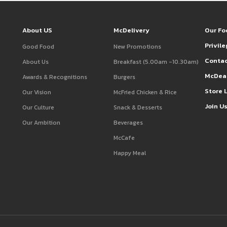
About US
McDelivery
Our Fo
Privil
Good Food
New Promotions
Contac
About Us
Breakfast (5.00am -10.30am)
McDea
Awards & Recognitions
Burgers
Store 
Our Vision
McFried Chicken & Rice
Join U
Our Culture
Snack & Desserts
Our Ambition
Beverages
McCafe
Happy Meal