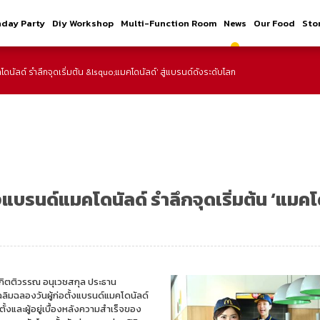
hday Party
Diy Workshop
Multi-Function Room
News
Our Food
Sto
นัลด์ รำลึกจุดเริ่มต้น &lsquo;แมคโดนัลด์' สู่แบรนด์ดังระดับโลก
แบรนด์แมคโดนัลด์ รำลึกจุดเริ่มต้น ‘แมคโด
าวกิตติวรรณ อนุเวชสกุล ประธาน
ลิมฉลองวันผู้ก่อตั้งแบรนด์แมคโดนัลด์
อตั้งและผู้อยู่เบื้องหลังความสำเร็จของ