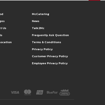
od
McCatering
eges
News
t Us
Talk2Mc
ls
Frequently Ask Question
Location
Terms & Conditions
s
Privacy Policy
Customer Privacy Policy
Employee Privacy Policy