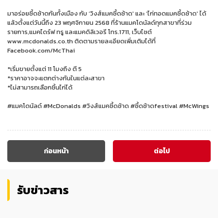
มาอร่อยซี้ดซ้าดกันทั้งเมือง กับ ‘วิงส์แมคซี้ดซ้าด' และ ‘ไก่ทอดแมคซี้ดซ้าด' ได้
แล้วตั้งแต่วันนี้ถึง 23 พฤศจิกายน 2568 ที่ร้านแมคโดนัลด์ทุกสาขาที่ร่วม
รายการ,แมคไดร์ฟ ทรู และแมคดิลิเวอรี โทร.1711, เว็บไซต์
www.mcdonalds.co.th ติดตามรายละเอียดเพิ่มเติมได้ที่
Facebook.com/McThai
*เริ่มขายตั้งแต่ 11 โมงถึง ตี 5
*ราคาอาจจะแตกต่างกันในแต่ละสาขา
*ไม่สามารถเลือกชิ้นไก่ได้
#แมคโดนัลด์ #McDonalds #วิงส์แมคซี้ดซ้าด #ซี้ดซ้าดfestival #McWings
ก่อนหน้า
ต่อไป
รับข่าวสาร