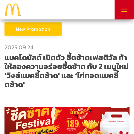
Togg
navig
New Promotion
2025.09.24
แมคโดนัลด์ เปิดตัว ซี้ดซ้าดเฟสติวัล ท้า
ให้ลองความอร่อยซี้ดซ้าด กับ 2 เมนูใหม่
‘วิงส์แมคซี้ดซ้าด' และ ‘ไก่ทอดแมคซี้
ดซ้าด'