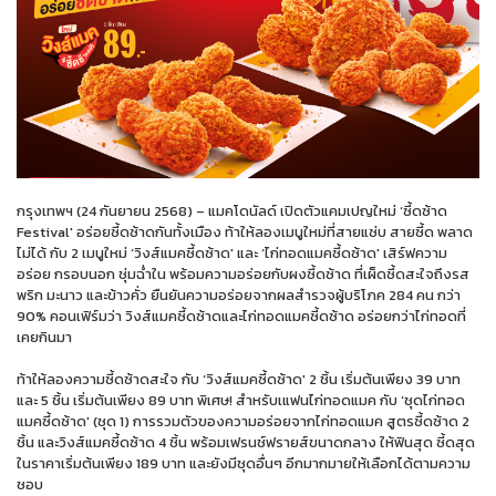
กรุงเทพฯ (24 กันยายน 2568) – แมคโดนัลด์ เปิดตัวแคมเปญใหม่ ‘ซี้ดซ้าด
Festival' อร่อยซี้ดซ้าดกันทั้งเมือง ท้าให้ลองเมนูใหม่ที่สายแซ่บ สายซี้ด พลาด
ไม่ได้ กับ 2 เมนูใหม่ ‘วิงส์แมคซี้ดซ้าด' และ ‘ไก่ทอดแมคซี้ดซ้าด' เสิร์ฟความ
อร่อย กรอบนอก ชุ่มฉ่ำใน พร้อมความอร่อยกับผงซี้ดซ้าด ที่เผ็ดซี้ดสะใจถึงรส
พริก มะนาว และข้าวคั่ว ยืนยันความอร่อยจากผลสำรวจผู้บริโภค 284 คน กว่า
90% คอนเฟิร์มว่า วิงส์แมคซี้ดซ้าดและไก่ทอดแมคซี้ดซ้าด อร่อยกว่าไก่ทอดที่
เคยกินมา
ท้าให้ลองความซี้ดซ้าดสะใจ กับ ‘วิงส์แมคซี้ดซ้าด' 2 ชิ้น เริ่มต้นเพียง 39 บาท
และ 5 ชิ้น เริ่มต้นเพียง 89 บาท พิเศษ! สำหรับเแฟนไก่ทอดแมค กับ ‘ชุดไก่ทอด
แมคซี้ดซ้าด' (ชุด 1) การรวมตัวของความอร่อยจากไก่ทอดแมค สูตรซี้ดซ้าด 2
ชิ้น และวิงส์แมคซี้ดซ้าด 4 ชิ้น พร้อมเฟรนช์ฟรายส์ขนาดกลาง ให้ฟินสุด ซี้ดสุด
ในราคาเริ่มต้นเพียง 189 บาท และยังมีชุดอื่นๆ อีกมากมายให้เลือกได้ตามความ
ชอบ