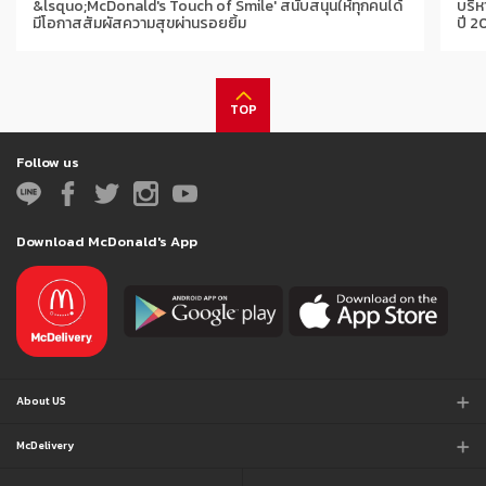
&lsquo;McDonald's Touch of Smile' สนับสนุนให้ทุกคนได้
บริห
มีโอกาสสัมผัสความสุขผ่านรอยยิ้ม
ปี 2
TOP
Follow us
Download McDonald's App
About US
McDelivery