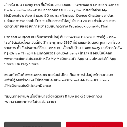
สำหรับ 100 Lucky Fan ที่เข้าร่วมงาน ‘Daou – Offroad x Chicken Dance
Exclusive FanMeet' จะมาจากกิจกรรม Lucky Fan ที่สั่งซื้อผ่าน My
McDonald's App จำนวน 80 คน และ กิจกรรม ‘Dance Challenge' ปลด
ปล่อยอาการอร่อยไม่ไหว จนเก็บอาการไม่อยู่ จำนวน 20 คนเท่านั้น สามารถ
ติดตามรายละเอียดการเข้าร่วมสนุกได้ทาง Facebook.com/McThai
มาอร่อย ฟินสุดๆ จนเก็บอาการไม่อยู่ กับ ‘Chicken Dance x ‘ต้าห์อู๋ - ออฟ
โรด' ได้แล้วตั้งแต่วันนี้ถึง 31 กรกฎาคม 2567 ที่ร้านแมคโดนัลด์ทุกสาขาที่ร่วม
รายการ ทั้งรับประทานที่ร้าน (Dine in), ซื้อกลับบ้าน (Take away), บริการไดร์ฟ
ทรู (Drive Thru) และแมคดิลิเวอรี (McDelivery) โทร.1711 ออนไลน์คลิก
www.mcdonalds.co.th หรือ My McDonald's App ดาวน์โหลดได้ที่ App
Store และ Play Store
#แมคโดนัลด์ #McDonalds #อร่อยไม่ไหวเก็บอาการไม่อยู่ #ไก่ทอดแมค
#ต้าห์อู๋ออฟโรดแฟนไก่ทอดแมค #DaouOffroadxMcFriedChicken
#McDonaldsChickenDance
*เมนูไก่ทอดแมค เริ่มจำหน่ายตั้งแต่เวลา 11 โมง ถึง ตี 5 ของทุกวัน
*ราคอาจแตกต่างกันในแต่ละสาขา