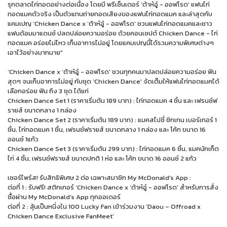
รุกตลาดไก่ทอดอย่างต่อเนื่อง โดยมี พรีเซ็นเตอร์ ‘ต้าห์อู๋ - ออฟโรด' แฟนไก่
ทอดแมคตัวจริง เป็นตัวแทนถ่ายทอดเสียงของแฟนไก่ทอดแมค และล่าสุดกับ
แคมเปญ ‘Chicken Dance x ‘ต้าห์อู๋ - ออฟโรด' ชวนแฟนไก่ทอดแมคและชาว
แฟนด้อมมาแดนซ์ ปลดปล่อยความอร่อย ด้วยคอนเซปต์ Chicken Dance - ไก่
ทอดแมค อร่อยไม่ไหว เก็บอาการไม่อยู่ โดยแคมเปญนี้ได้รวมความพิเศษต่างๆ
เอาไว้อย่างมากมาย"
‘Chicken Dance x ‘ต้าห์อู๋ - ออฟโรด' ชวนทุกคนมาปลดปล่อยความอร่อย ฟิน
สุดๆ จนเก็บอาการไม่อยู่ กับชุด ‘Chicken Dance' จัดเต็มให้แฟนไก่ทอดแมคได้
เลือกอร่อย ฟิน ถึง 3 ชุด ได้แก่
Chicken Dance Set 1 (ราคาเริ่มต้น 189 บาท) : ไก่ทอดแมค 4 ชิ้น และ เฟรนซ์ฟ
รายส์ ขนาดกลาง 1 กล่อง
Chicken Dance Set 2 (ราคาเริ่มต้น 189 บาท) : แมคสไปซี่ ชิกเกน เบอร์เกอร์ 1
ชิ้น, ไก่ทอดแมค 1 ชิ้น, เฟรนช์ฟรายส์ ขนาดกลาง 1 กล่อง และ โค้ก ขนาด 16
ออนซ์ 1แก้ว
Chicken Dance Set 3 (ราคาเริ่มต้น 299 บาท) : ไก่ทอดแมค 6 ชิ้น, แมคนักเก็ต
ไก่ 4 ชิ้น, เฟรนช์ฟรายส์ ขนาดปกติ 1 ห่อ และ โค้ก ขนาด 16 ออนซ์ 2 แก้ว
เซอร์ไพร์ส! รับสิทธิพิเศษ 2 ต่อ เฉพาะสมาชิก My McDonald's App :
ต่อที่ 1 : รับฟรี! สติกเกอร์ ‘Chicken Dance x ‘ต้าห์อู๋ - ออฟโรด' สำหรับการสั่ง
ซื้อผ่าน My McDonald's App ทุกออเดอร์
ต่อที่ 2 : ลุ้นเป็นหนึ่งใน 100 Lucky Fan เข้าร่วมงาน ‘Daou – Offroad x
Chicken Dance Exclusive FanMeet'