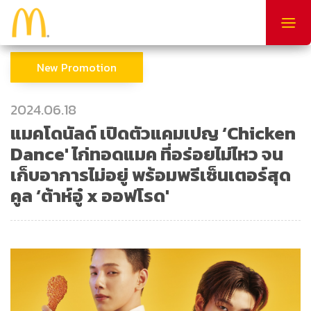
Togg
navig
New Promotion
2024.06.18
แมคโดนัลด์ เปิดตัวแคมเปญ ‘Chicken
Dance' ไก่ทอดแมค ที่อร่อยไม่ไหว จน
เก็บอาการไม่อยู่ พร้อมพรีเซ็นเตอร์สุด
คูล ‘ต้าห์อู๋ x ออฟโรด'