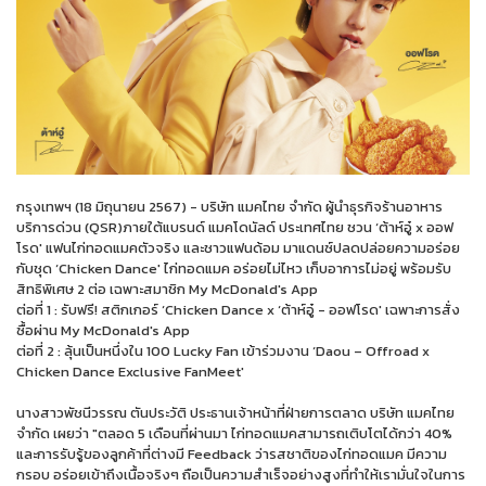
กรุงเทพฯ (18 มิถุนายน 2567) - บริษัท แมคไทย จำกัด ผู้นำธุรกิจร้านอาหาร
บริการด่วน (QSR)ภายใต้แบรนด์ แมคโดนัลด์ ประเทศไทย ชวน ‘ต้าห์อู๋ x ออฟ
โรด' แฟนไก่ทอดแมคตัวจริง และชาวแฟนด้อม มาแดนซ์ปลดปล่อยความอร่อย
กับชุด ‘Chicken Dance' ไก่ทอดแมค อร่อยไม่ไหว เก็บอาการไม่อยู่ พร้อมรับ
สิทธิพิเศษ 2 ต่อ เฉพาะสมาชิก My McDonald's App
ต่อที่ 1 : รับฟรี! สติกเกอร์ ‘Chicken Dance x ‘ต้าห์อู๋ - ออฟโรด' เฉพาะการสั่ง
ซื้อผ่าน My McDonald's App
ต่อที่ 2 : ลุ้นเป็นหนึ่งใน 100 Lucky Fan เข้าร่วมงาน ‘Daou – Offroad x
Chicken Dance Exclusive FanMeet'
นางสาวพัชนีวรรณ ตันประวัติ ประธานเจ้าหน้าที่ฝ่ายการตลาด บริษัท แมคไทย
จำกัด เผยว่า "ตลอด 5 เดือนที่ผ่านมา ไก่ทอดแมคสามารถเติบโตได้กว่า 40%
และการรับรู้ของลูกค้าที่ต่างมี Feedback ว่ารสชาติของไก่ทอดแมค มีความ
กรอบ อร่อยเข้าถึงเนื้อจริงๆ ถือเป็นความสำเร็จอย่างสูงที่ทำให้เรามั่นใจในการ